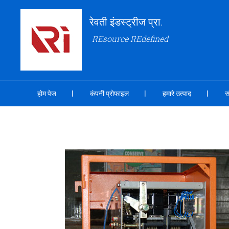
रेवती इंडस्ट्रीज प्रा.
REsource REdefined
होम पेज
कंपनी प्रोफाइल
हमारे उत्पाद
स