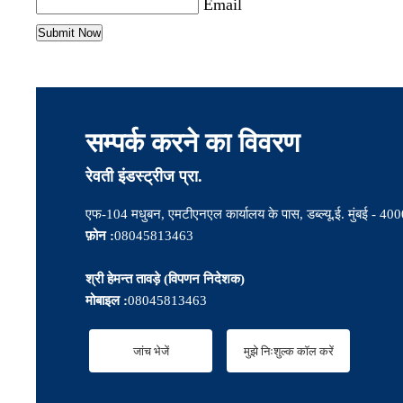
Email
सम्पर्क करने का विवरण
रेवती इंडस्ट्रीज प्रा.
एफ-104 मधुबन, एमटीएनएल कार्यालय के पास, डब्ल्यू.ई. मुंबई - 400
फ़ोन :
08045813463
श्री हेमन्त तावड़े
(
विपणन निदेशक
)
मोबाइल :
08045813463
जांच भेजें
मुझे निःशुल्क कॉल करें